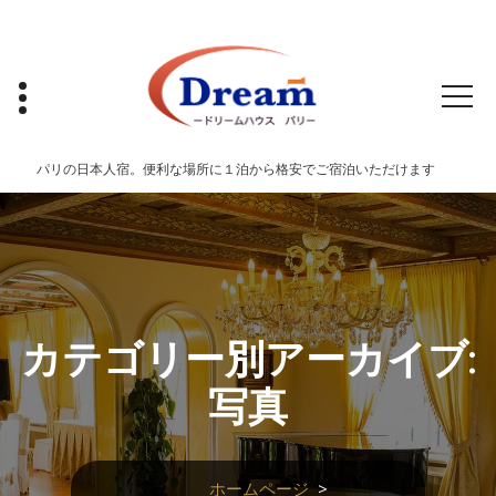
コ
ン
テ
ン
ツ
へ
ス
パリの日本人宿。便利な場所に１泊から格安でご宿泊いただけます
キ
ッ
プ
カテゴリー別アーカイブ:
写真
ホームページ
>