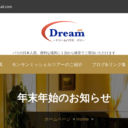
il.com
パリの日本人宿。便利な場所に１泊から格安でご宿泊いただけます
真
モンサンミッシェルツアーのご紹介
ブログ&リンク集
年末年始のお知らせ
ホームページ
>
Home
>