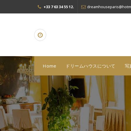
コ
+33 7 63 34 55 12.
dreamhouseparis@hotma
ン
テ
ン
ツ
へ
ス
キ
ッ
プ
Home
ドリームハウスについて
写